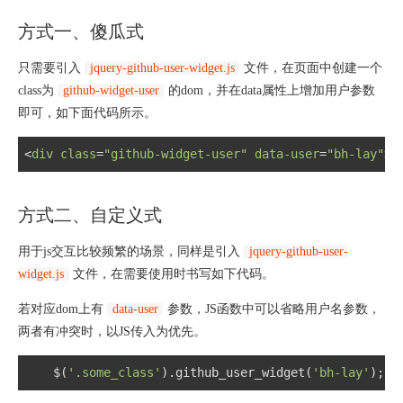
方式一、傻瓜式
只需要引入
jquery-github-user-widget.js
文件，在页面中创建一个
class为
github-widget-user
的dom，并在data属性上增加用户参数
即可，如下面代码所示。
<
div
class
=
"github-widget-user"
data-user
=
"bh-lay"
>
<
方式二、自定义式
用于js交互比较频繁的场景，同样是引入
jquery-github-user-
widget.js
文件，在需要使用时书写如下代码。
若对应dom上有
data-user
参数，JS函数中可以省略用户名参数，
两者有冲突时，以JS传入为优先。
$(
'.some_class'
).github_user_widget(
'bh-lay'