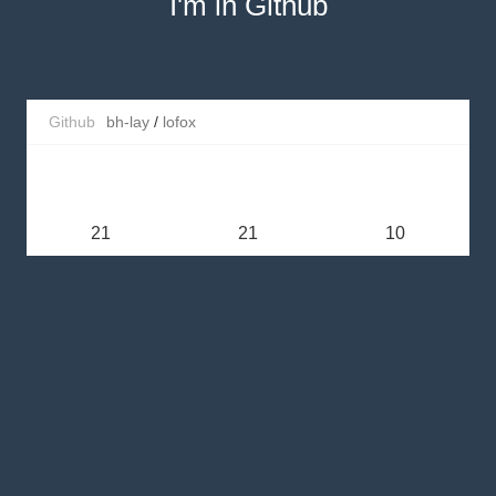
I'm in Github
this
.title(
'博文详情页'
);

  alert(
'id为：'
 + data.id);

//do something
//发布相关
Github
bh-lay
/
lofox
lofox.set([

'/publish/'
,

'/publish/{type}'
,

'/publish/{type}/{id}'
21
21
10
],
function
(data)
{
this
.title(
'发布台'
);

//do something
});

//未匹配到的url规则
lofox.rest(
function
()
{
//do something