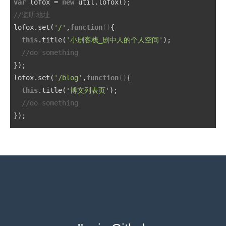
var
 lofox = 
new
//监听地址
lofox.set(
'/'
,
function
()
{
this
.title(
'小剧客栈_剧中人的个人空间'
);

//do something
});

lofox.set(
'/blog'
,
function
()
{
this
.title(
'博文列表页'
);

//do something
});

lofox.set(
'/blog/{id}'
,
function
(data)
{
this
.title(
'博文详情页'
);

  alert(
'id为：'
 + data.id);

//do something
});

lofox.set(
'/blog/{id}'
,
function
(data)
{